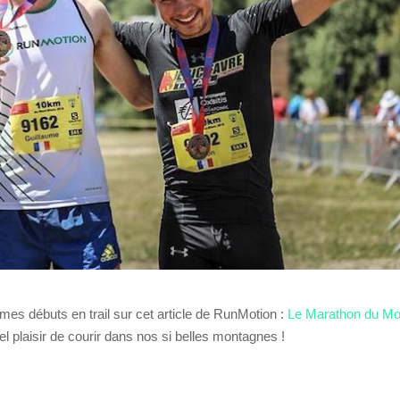
mes débuts en trail sur cet article de RunMotion :
Le Marathon du Mo
el plaisir de courir dans nos si belles montagnes !